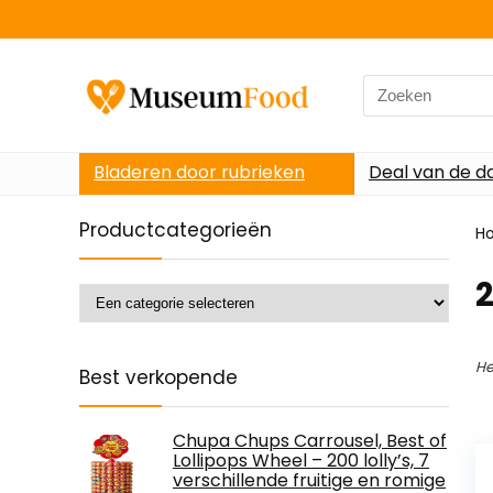
Search
for:
Bladeren door rubrieken
Deal van de d
Productcategorieën
H
2
He
Best verkopende
Chupa Chups Carrousel, Best of
Lollipops Wheel – 200 lolly’s, 7
verschillende fruitige en romige