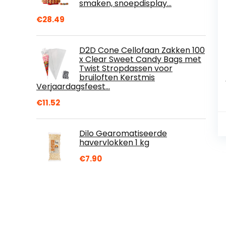
smaken, snoepdisplay…
€
28.49
D2D Cone Cellofaan Zakken 100
x Clear Sweet Candy Bags met
Twist Stropdassen voor
bruiloften Kerstmis
Verjaardagsfeest…
€
11.52
Dilo Gearomatiseerde
havervlokken 1 kg
€
7.90