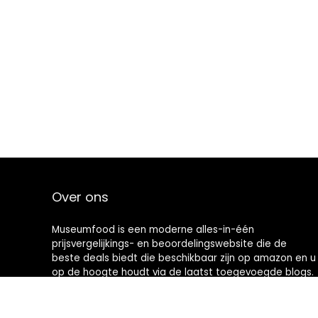
Over ons
Museumfood is een moderne alles-in-één
prijsvergelijkings- en beoordelingswebsite die de
beste deals biedt die beschikbaar zijn op amazon en u
op de hoogte houdt via de laatst toegevoegde blogs.
Alle afbeeldingen zijn auteursrechtelijk beschermd
door hun respectievelijke eigenaren. Alle geciteerde
inhoud is afgeleid van hun respectievelijke bronnen.