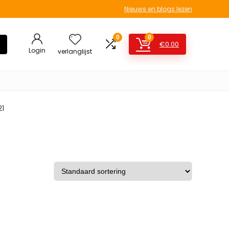
Nieuws en blogs lezen
0
0
€
0.00
Login
verlanglijst
21