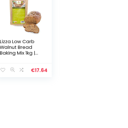
Lizza Low Carb
Walnut Bread
Baking Mix 1kg |
89% Less Carbs |
100% Organic,
Gluten-Free &
€
17.64
Vegan | Keto,
Atkins…