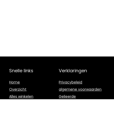
Snelle links
Verklaringen
Home
Privacybeleid
Overzicht
algemene voorwaarden
Alles winkelen
Gelieerde
openbaarmaking
Blogs
Onze webshops