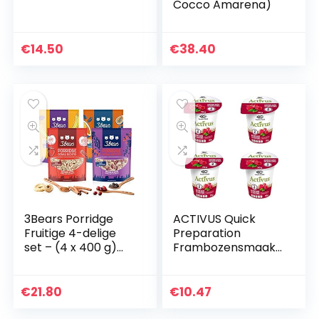
Cocco Amarena)
€
14.50
€
38.40
3Bears Porridge
ACTIVUS Quick
Fruitige 4-delige
Preparation
set – (4 x 400 g)
Frambozensmaakp
kokosnoot kaneel-
ap, 70 g- Pack van
appel mosnige
4
banaan drie
€
21.80
€
10.47
soorten bessen
veel…