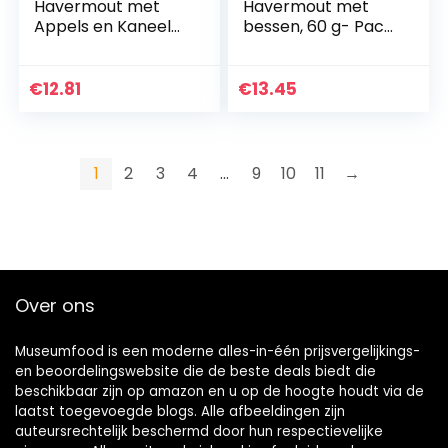
Havermout met
Havermout met
Appels en Kaneel
bessen, 60 g- Pack
60 g- Pack van 4
van 4
€
12.81
€
13.45
1
2
3
4
…
9
10
11
→
Over ons
Museumfood is een moderne alles-in-één prijsvergelijkings-
en beoordelingswebsite die de beste deals biedt die
beschikbaar zijn op amazon en u op de hoogte houdt via de
laatst toegevoegde blogs. Alle afbeeldingen zijn
auteursrechtelijk beschermd door hun respectievelijke