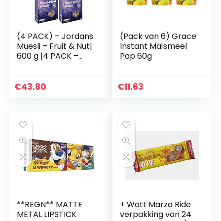
(4 PACK) – Jordans
(Pack van 6) Grace
Muesli – Fruit & Nut|
Instant Maïsmeel
600 g |4 PACK –
Pap 60g
SUPER SAVER –
SAVE MONEY
€
43.80
€
11.63
**REGN** MATTE
+ Watt Marza Ride
METAL LIPSTICK
verpakking van 24