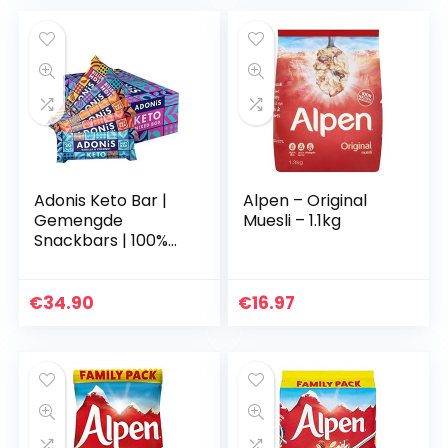
Adonis Keto Bar |
Alpen – Original
Gemengde
Muesli – 1.1kg
Snackbars | 100%
natuurlijke snacks,
koolhydraatarm,
veganistisch,
€
34.90
€
16.97
suikerarm, paleo –
Doos…