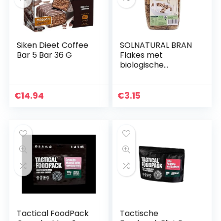
Siken Dieet Coffee
SOLNATURAL BRAN
Bar 5 Bar 36 G
Flakes met
biologische
redding, 225 g,
standaard, uniek
€
14.94
€
3.15
Tactical FoodPack
Tactische