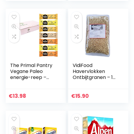
Zonder…
The Primal Pantry
VidiFood
Vegane Paleo
Havervlokken
energie-reep –
Ontbijtgranen – 1
probeerbox 7
kg
repen – glutenvrij
€
13.98
€
15.90