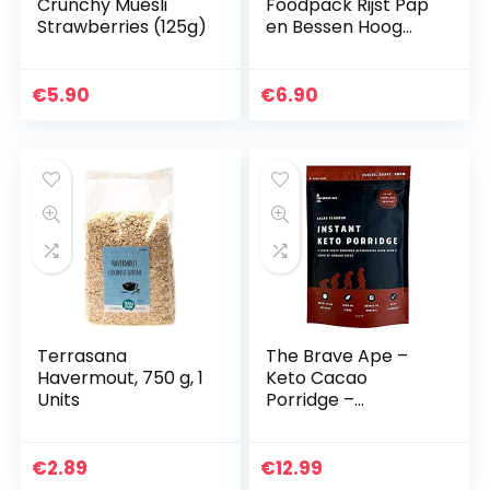
Crunchy Muesli
Foodpack Rijst Pap
Strawberries (125g)
en Bessen Hoog
Energie Bevriezen
Gedroogde Maaltijd
€
5.90
€
6.90
Terrasana
The Brave Ape –
Havermout, 750 g, 1
Keto Cacao
Units
Porridge –
Ketogeen Ontbijt
met natuurlijke
ingrediënten – Low
€
2.89
€
12.99
Carb – Keto Dieet –