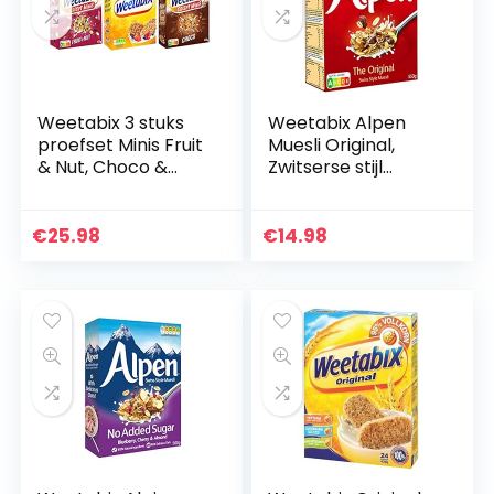
Weetabix 3 stuks
Weetabix Alpen
proefset Minis Fruit
Muesli Original,
& Nut, Choco &
Zwitserse stijl
Original –
Muesli 1 x 550g
Ontbijtgranen –
Volkorengranen –
€
25.98
€
14.98
Vezelrijk, 2x450g…