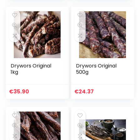
Drywors Original
Drywors Original
1kg
500g
€
35.90
€
24.37