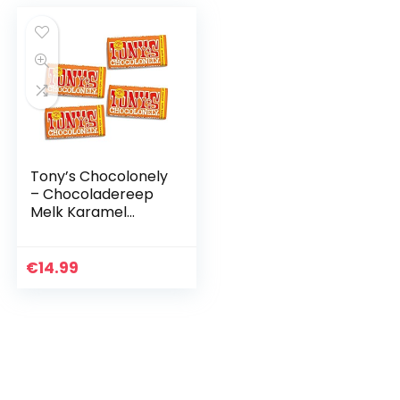
Tony’s Chocolonely
– Chocoladereep
Melk Karamel
Zeezout – 4 x 180
gram – Fairtrade
Chocolade
€
14.99