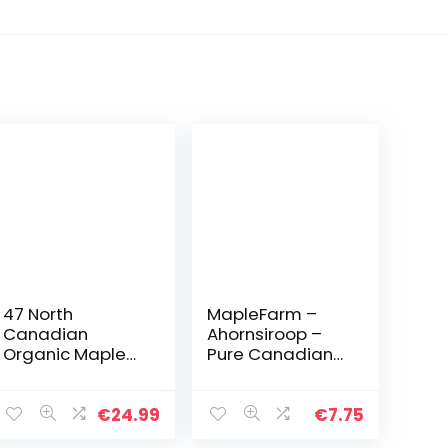
47 North
MapleFarm –
Canadian
Ahornsiroop –
Organic Maple
Pure Canadian
Syrup, Single
maple syrup
Source, Grade A,
DARK – 250 g –
Amber Rich,
Grade A – pure
€
24.99
€
7.75
1000ml
maple syrup –