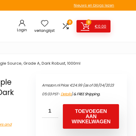
Nieuws en blogs lezen
0
0
€
0.00
Login
verlanglijst
gle Source, Grade A, Dark Robust, 1000ml
ple
Amazon.nl Price:
€
24.99
(as of 08/04/2023
Dark
05:03 PST-
Details
)
&
FREE Shipping
.
TOEVOEGEN
AAN
WINKELWAGEN
ers and