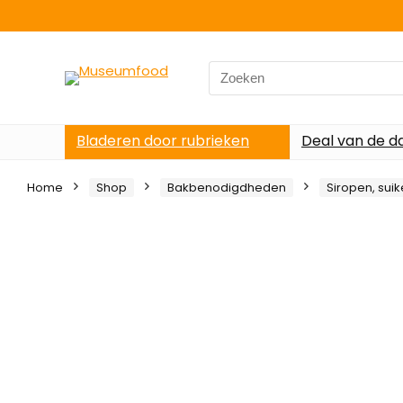
Search
for:
Bladeren door rubrieken
Deal van de d
Home
Shop
Bakbenodigdheden
Siropen, suik