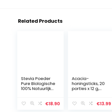
Related Products
Stevia Poeder
Acacia-
Pure Biologische
honingsticks, 20
100% Natuurlijk
porties x 12 g,
200Gr. –
240 g
Geselecteerde
premium
€
18.90
€
13.99
bladeren – BIO –