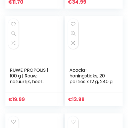
en diëten |
€
11.70
€
34.99
Zoetstoffen
DULCILIGHT de…
RUWE PROPOLIS |
Acacia-
100 g | Rauw,
honingsticks, 20
natuurlijk, heel
porties x 12 g, 240 g
gezond, zonder
toevoegingen |
Gemaakt door
€
19.99
€
13.99
bijen