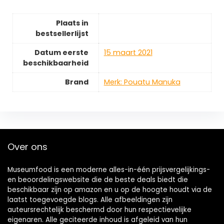
Plaats in
bestsellerlijst
Datum eerste
15 maart 2021
beschikbaarheid
Brand
Merk: Pouatu Manuka
Over ons
Museumfood is een moderne alles-in-één prijsvergelijkings-
en beoordelingswebsite die de beste deals biedt die
beschikbaar zijn op amazon en u op de hoogte houdt via de
laatst toegevoegde blogs. Alle afbeeldingen zijn
auteursrechtelijk beschermd door hun respectievelijke
eigenaren. Alle geciteerde inhoud is afgeleid van hun