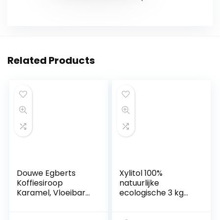
Related Products
Douwe Egberts
Xylitol 100%
Koffiesiroop
natuurlijke
Karamel, Vloeibare
ecologische 3 kg
Siroop voor in je
Finse berkensuiker
Koffie, 6 x 250 ml
| Ideaal voor gebak