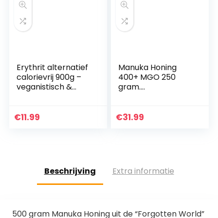
Erythrit alternatief
Manuka Honing
calorievrij 900g –
400+ MGO 250
veganistisch &
gram.
glutenvrij Erythritol
Geproduceerd in
Nieuw-Zeeland,
actief en rauw,
€
11.99
€
31.99
100% zuiver en
natuurlijk. Getest
op…
Beschrijving
Extra informatie
500 gram Manuka Honing uit de “Forgotten World”