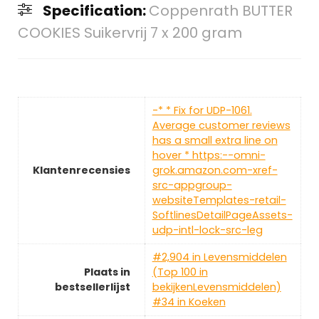
Specification:
Coppenrath BUTTER
COOKIES Suikervrij 7 x 200 gram
-* * Fix for UDP-1061.
Average customer reviews
has a small extra line on
hover * https:--omni-
Klantenrecensies
grok.amazon.com-xref-
src-appgroup-
websiteTemplates-retail-
SoftlinesDetailPageAssets-
udp-intl-lock-src-leg
#2,904 in Levensmiddelen
Plaats in
(Top 100 in
bestsellerlijst
bekijkenLevensmiddelen)
#34 in Koeken