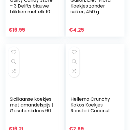
Guilty Candy Store
Gullón, Diet-Fibra
– 3 Delfts blauwe
Koekjes zonder
blikken met elk 10
suiker, 450 g
verse roomboter
stroopwafels
€
16.95
€
4.25
Siciliaanse koekjes
Hellema Crunchy
met amandelspijs |
Kokos Koekjes
Geschenkdoos 600
Roasted Coconut
gr | Gesealde
Cookies – Koek
pakjes per portie |
met Verrassend
Geassorteerde
veel Kokos erin –
€
16.21
€
2.99