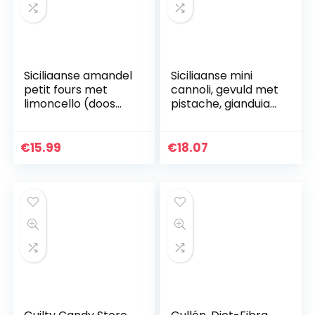
Siciliaanse amandel
Siciliaanse mini
petit fours met
cannoli, gevuld met
limoncello (doos
pistache, gianduia
400gr). RAREZZE:
en
cannoli en cassate
hazelnootcrème |
van AMBACHTELIJK
18 Mini Cannoli in
€
15.99
€
18.07
Siciliaanse…
zakje per portie…