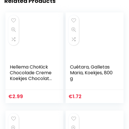
Related Products
Hellema ChoKick
Cuétara, Galletas
Chocolade Creme
Maria, Koekjes, 800
Koekjes Chocolate
g
Cream Cookies –
Biscuits gevuld met
room met
€
2.99
€
1.72
cacaosmaak en
omhuld met…