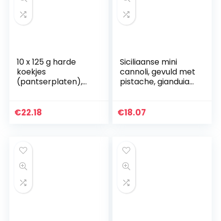
10 x 125 g harde
Siciliaanse mini
koekjes
cannoli, gevuld met
(pantserplaten),
pistache, gianduia
originele
en
Bundeswehr-
hazelnootcrème |
productie
18 Mini Cannoli in
€
22.18
€
18.07
zakje per portie…