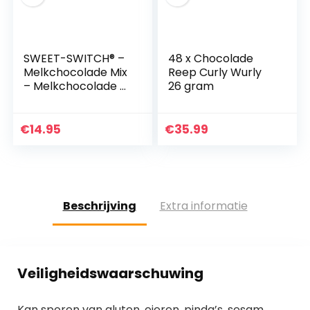
SWEET-SWITCH® –
48 x Chocolade
Melkchocolade Mix
Reep Curly Wurly
– Melkchocolade –
26 gram
Gezouten Karamel
– Hazelnoten –
Suikerarm –
€
14.95
€
35.99
Glutenvrij – KETO…
Beschrijving
Extra informatie
Veiligheidswaarschuwing
Kan sporen van gluten, eieren, pinda’s, sesam