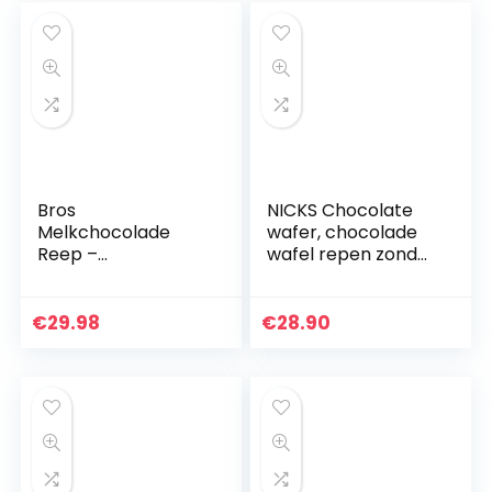
Bros
NICKS Chocolate
Melkchocolade
wafer, chocolade
Reep –
wafel repen zonder
voordeelverpakkin
toegevoegde
g – doos met 40
suiker, glutenvrij |
chocoladerepen
25 x 40g
€
29.98
€
28.90