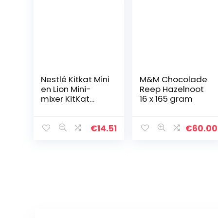
Nestlé Kitkat Mini
M&M Chocolade
en Lion Mini-
Reep Hazelnoot
mixer KitKat
16 x 165 gram
ChunKy Peanut
Butter 1008g
€
14.51
€
60.00