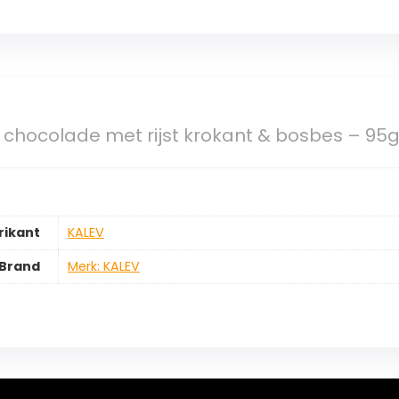
 chocolade met rijst krokant & bosbes – 95
rikant
‎KALEV
Brand
Merk: KALEV