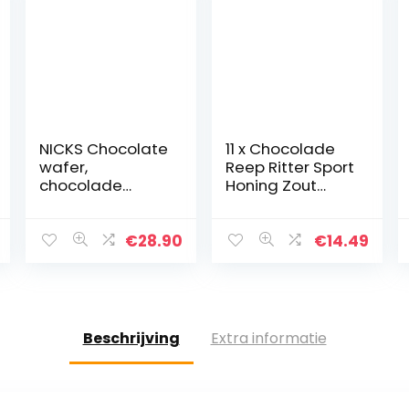
NICKS Chocolate
11 x Chocolade
wafer,
Reep Ritter Sport
chocolade
Honing Zout
wafel repen
Amandel 100
zonder
gram
toegevoegde
€
28.90
€
14.49
suiker, glutenvrij |
25 x 40g
Beschrijving
Extra informatie