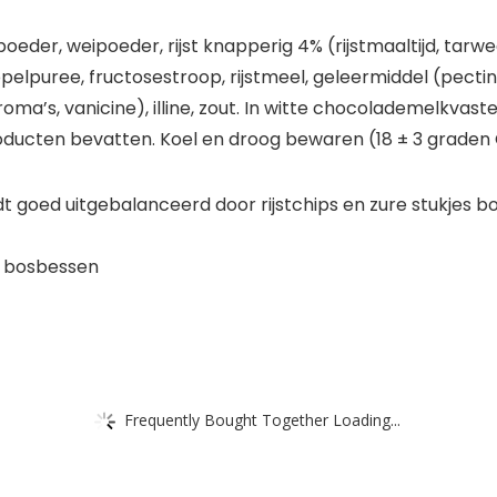
oeder, weipoeder, rijst knapperig 4% (rijstmaaltijd, tarwe
pelpuree, fructosestroop, rijstmeel, geleermiddel (pectin
roma’s, vanicine), illine, zout. In witte chocolademelkvas
roducten bevatten. Koel en droog bewaren (18 ± 3 graden C
 goed uitgebalanceerd door rijstchips en zure stukjes b
& bosbessen
Frequently Bought Together Loading...