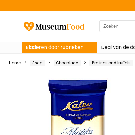
Search
for:
Bladeren door rubrieken
Deal van de d
Home
Shop
Chocolade
Pralines and truffels