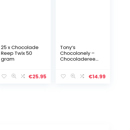
25 x Chocolade
Tony’s
Reep Twix 50
Chocolonely –
gram
Chocoladereep
Melk Karamel
Zeezout – 4 x 180
gram –
€
25.95
€
14.99
Fairtrade
Chocolade