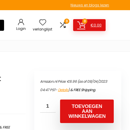
Nieuws en blogs lezen
0
0
€
0.00
Login
verlanglijst
t
Amazon.nl Price:
€
6.96
(as of 08/04/2023
04:47 PST-
Details
)
&
FREE Shipping
.
TOEVOEGEN
AAN
WINKELWAGEN
&
FREE