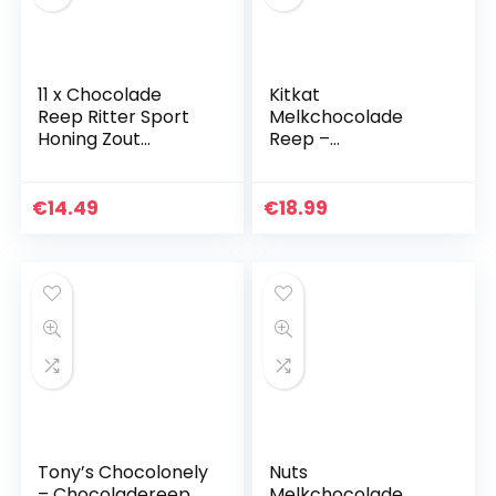
11 x Chocolade
Kitkat
Reep Ritter Sport
Melkchocolade
Honing Zout
Reep –
Amandel 100 gram
voordeelverpakkin
g – doos met 36
chocoladerepen
€
14.49
€
18.99
Tony’s Chocolonely
Nuts
– Chocoladereep
Melkchocolade