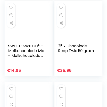
SWEET-SWITCH® –
25 x Chocolade
Melkchocolade Mix
Reep Twix 50 gram
– Melkchocolade –
Gezouten Karamel
– Hazelnoten –
Suikerarm –
€
14.95
€
25.95
Glutenvrij – KETO…