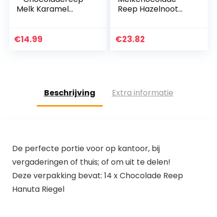
Melk Karamel
Reep Hazelnoot
Zeezout – 4 x 180
Karamel – 24
gram – Fairtrade
Chocoladerepen –
Chocolade
Voordeelverpakkin
€
14.99
€
23.82
g
Beschrijving
Extra informatie
De perfecte portie voor op kantoor, bij
vergaderingen of thuis; of om uit te delen!
Deze verpakking bevat: 14 x Chocolade Reep
Hanuta Riegel