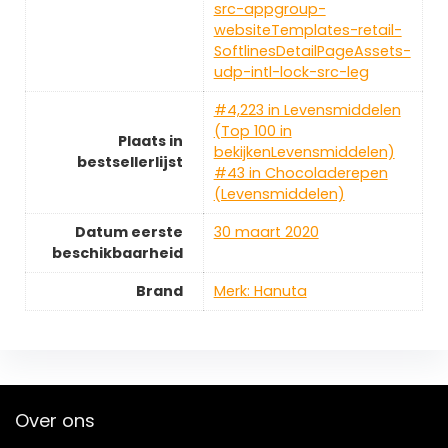
src-appgroup-
websiteTemplates-retail-
SoftlinesDetailPageAssets-
udp-intl-lock-src-leg
#4,223 in Levensmiddelen
(Top 100 in
Plaats in
bekijkenLevensmiddelen)
bestsellerlijst
#43 in Chocoladerepen
(Levensmiddelen)
Datum eerste
30 maart 2020
beschikbaarheid
Brand
Merk: Hanuta
Over ons