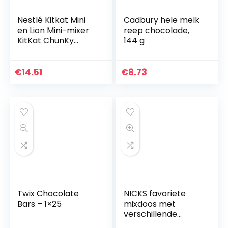
Nestlé Kitkat Mini
Cadbury hele melk
en Lion Mini-mixer
reep chocolade,
KitKat ChunKy
144 g
Peanut Butter
1008g
€
14.51
€
8.73
Twix Chocolate
NICKS favoriete
Bars – 1×25
mixdoos met
verschillende
chocoladerepen