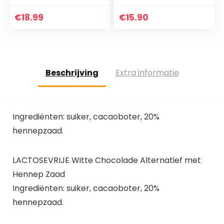
zonder
toegevoegde
€
18.99
€
15.90
suiker, glutenvrij |12
bars
Beschrijving
Extra informatie
Ingrediënten: suiker, cacaoboter, 20%
hennepzaad.
LACTOSEVRIJE Witte Chocolade Alternatief met
Hennep Zaad
Ingrediënten: suiker, cacaoboter, 20%
hennepzaad.