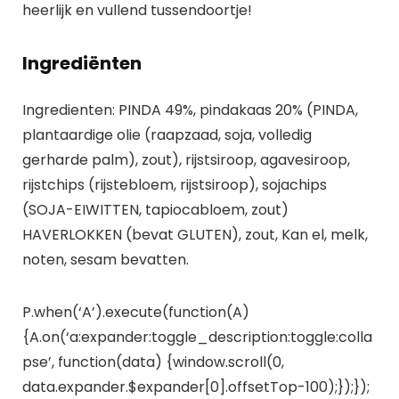
heerlijk en vullend tussendoortje!
Ingrediënten
Ingredienten: PINDA 49%, pindakaas 20% (PINDA,
plantaardige olie (raapzaad, soja, volledig
gerharde palm), zout), rijstsiroop, agavesiroop,
rijstchips (rijstebloem, rijstsiroop), sojachips
(SOJA-EIWITTEN, tapiocabloem, zout)
HAVERLOKKEN (bevat GLUTEN), zout, Kan el, melk,
noten, sesam bevatten.
P.when(‘A’).execute(function(A)
{A.on(‘a:expander:toggle_description:toggle:colla
pse’, function(data) {window.scroll(0,
data.expander.$expander[0].offsetTop-100);});});