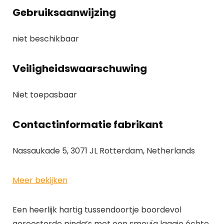
Gebruiksaanwijzing
niet beschikbaar
Veiligheidswaarschuwing
Niet toepasbaar
Contactinformatie fabrikant
Nassaukade 5, 3071 JL Rotterdam, Netherlands
Meer bekijken
Een heerlijk hartig tussendoortje boordevol
geroosterde pinda’s met een smeuïg laagje échte