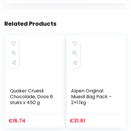
Related Products
Quaker Cruesli
Alpen Original
Chocolade, Doos 6
Muesli Bag Pack –
stuks x 450 g
2×1.1kg
€
16.74
€
31.61