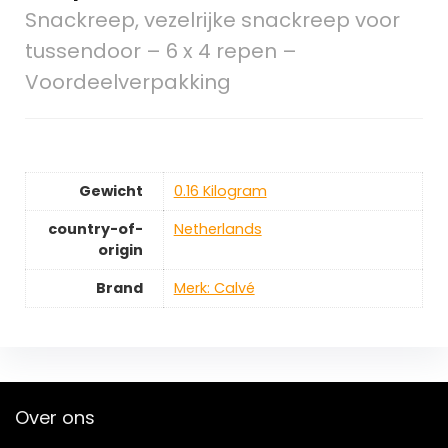
Snackreep, vezelrijke snackreep voor
tussendoor – 6 x 4 repen –
Voordeelverpakking
Gewicht
‎0.16 Kilogram
country-of-
‎Netherlands
origin
Brand
Merk: Calvé
Over ons