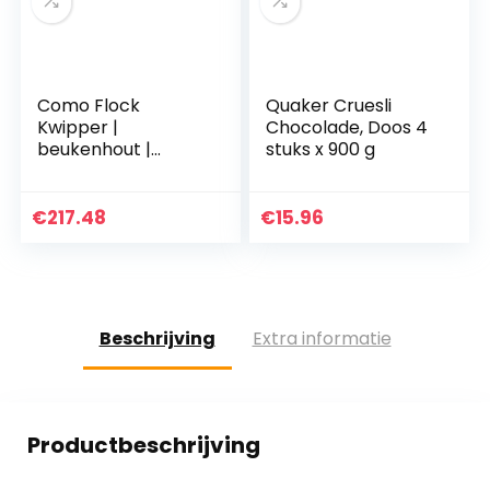
Como Flock
Quaker Cruesli
Kwipper |
Chocolade, Doos 4
beukenhout |
stuks x 900 g
roestvrij staal |
made in Austria |
verse vlokken |
€
217.48
€
15.96
haver pers Flocino
Starter-Kit
Beschrijving
Extra informatie
Productbeschrijving