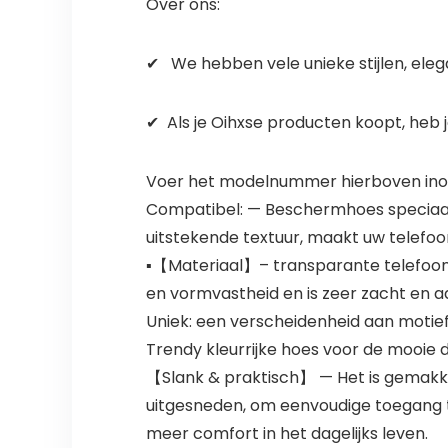
Over ons:
✔ ️ ️ We hebben vele unieke stijlen, e
✔ ️ Als je Oihxse producten koopt, he
Voer het modelnummer hierboven inom
Compatibel: — Beschermhoes speciaal v
uitstekende textuur, maakt uw telefo
▪【Materiaal】– transparante telefoon
en vormvastheid en is zeer zacht en 
Uniek: een verscheidenheid aan motief
Trendy kleurrijke hoes voor de mooie 
【Slank & praktisch】 — Het is gemakkeli
uitgesneden, om eenvoudige toegang t
meer comfort in het dagelijks leven.