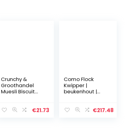
Crunchy &
Como Flock
Groothandel
Kwipper |
Muesli Biscuit
beukenhout |
Bones Waitrose
roestvrij staal |
750g (PACK OF
made in Austria
2)
| verse vlokken |
€
21.73
€
217.48
haver pers
Flocino Starter-
Kit