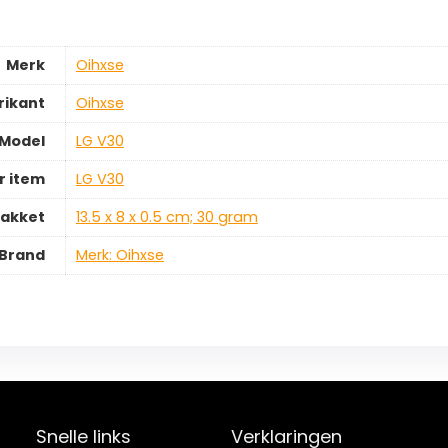
Merk
‎Oihxse
rikant
‎Oihxse
Model
‎LG V30
 item
‎LG V30
pakket
‎13.5 x 8 x 0.5 cm; 30 gram
Brand
Merk: Oihxse
Snelle links
Verklaringen