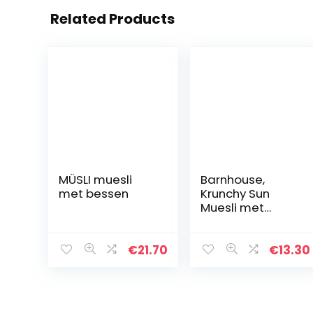
Related Products
MÜSLI muesli
Barnhouse,
met bessen
Krunchy Sun
Muesli met
chocolade, 375
g, 200 g
€
21.70
€
13.30