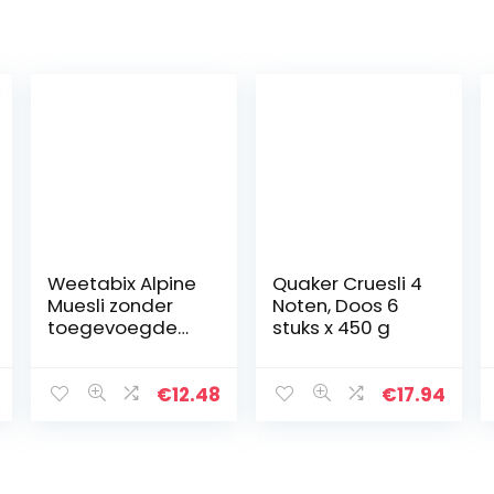
Weetabix Alpine
Quaker Cruesli 4
Muesli zonder
Noten, Doos 6
toegevoegde
stuks x 450 g
suiker, Bosbes,
Kers & Amandel
– Ontbijtgranen,
€
12.48
€
17.94
1x560g