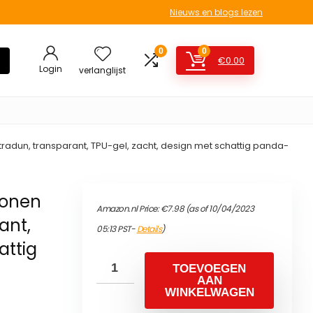
Nieuws en blogs lezen
0
0
€
0.00
Login
verlanglijst
radun, transparant, TPU-gel, zacht, design met schattig panda-
conen
Amazon.nl Price:
€
7.98
(as of 10/04/2023
ant,
05:13 PST-
Details
)
attig
TOEVOEGEN
AAN
WINKELWAGEN