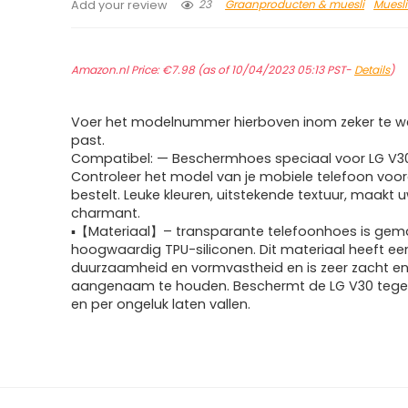
23
Graanproducten & muesli
Muesl
Add your review
Amazon.nl Price:
€
7.98
(as of 10/04/2023 05:13 PST-
Details
)
Voer het modelnummer hierboven inom zeker te we
past.
Compatibel: — Beschermhoes speciaal voor LG V3
Controleer het model van je mobiele telefoon voor
bestelt. Leuke kleuren, uitstekende textuur, maakt 
charmant.
▪【Materiaal】– transparante telefoonhoes is gem
hoogwaardig TPU-siliconen. Dit materiaal heeft e
duurzaamheid en vormvastheid en is zeer zacht e
aangenaam te houden. Beschermt de LG V30 tege
en per ongeluk laten vallen.