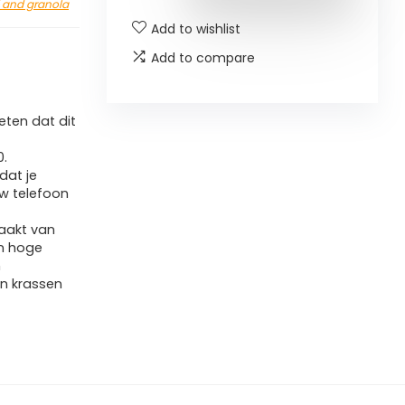
i and granola
Add to wishlist
Add to compare
ten dat dit
0.
dat je
uw telefoon
aakt van
en hoge
n
n krassen