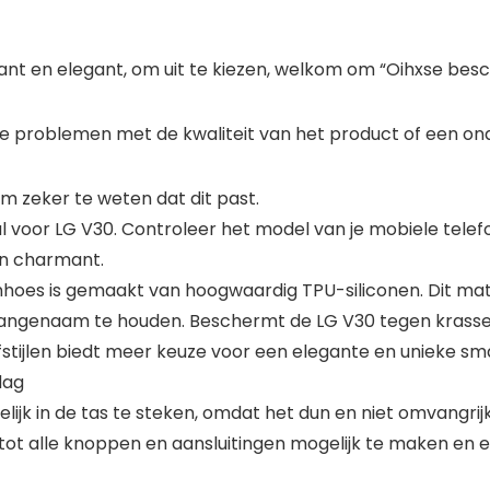
legant en elegant, om uit te kiezen, welkom om “Oihxse b
b je problemen met de kwaliteit van het product of een 
 zeker te weten dat dit past.
oor LG V30. Controleer het model van je mobiele telefoo
on charmant.
hoes is gemaakt van hoogwaardig TPU-siliconen. Dit ma
aangenaam te houden. Beschermt de LG V30 tegen krassen
stijlen biedt meer keuze voor een elegante en unieke sm
dag
jk in de tas te steken, omdat het dun en niet omvangrijk i
ot alle knoppen en aansluitingen mogelijk te maken en 