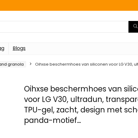
ag
Blogs
 and granola
Oihxse beschermhoes van siliconen voor LG V30, ult
Oihxse beschermhoes van sili
voor LG V30, ultradun, transpar
TPU-gel, zacht, design met sch
panda-motief…