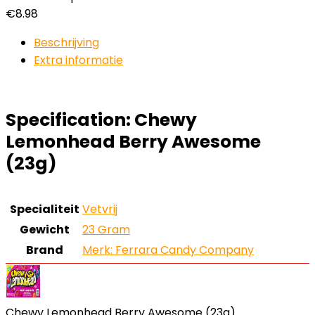
€
8.98
Beschrijving
Extra informatie
Specification:
Chewy
Lemonhead Berry Awesome
(23g)
Specialiteit
‎Vetvrij
Gewicht
‎23 Gram
Brand
Merk: Ferrara Candy Company
Chewy Lemonhead Berry Awesome (23g)