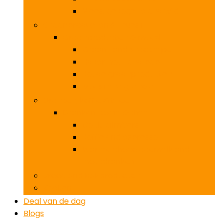
Vlees, gevogelte and wild
Graanproducten & muesli
Graanproducten & muesli
Graan- and snackrepen
Havermout and pap
Koude graanproducten
Muesli and granola
Dranken, koffie & thee
Dranken, koffie & thee
Cocktailmixers
Koffie and espresso
Warme chocolademelk and
moutdranken
Brood and bakproducten
Koeken
Deal van de dag
Blogs