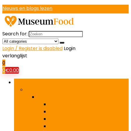
Nieuws en blogs lezen
Search for:
Login / Register is disabled
Login
verlanglijst
0
0
€
0.00
Bladeren door rubrieken
Bakbenodigdheden
Bakbenodigdheden
Bakchocholade, carob and cacao
Extracten
Siropen, suikers and zoetstoffen
Suikervervangers