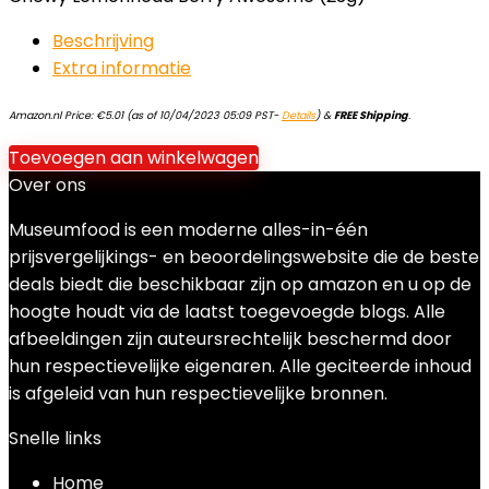
Beschrijving
Extra informatie
Amazon.nl Price:
€
5.01
(as of 10/04/2023 05:09 PST-
Details
)
&
FREE Shipping
.
Toevoegen aan winkelwagen
Over ons
Museumfood is een moderne alles-in-één
prijsvergelijkings- en beoordelingswebsite die de beste
deals biedt die beschikbaar zijn op amazon en u op de
hoogte houdt via de laatst toegevoegde blogs. Alle
afbeeldingen zijn auteursrechtelijk beschermd door
hun respectievelijke eigenaren. Alle geciteerde inhoud
is afgeleid van hun respectievelijke bronnen.
Snelle links
Home