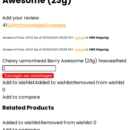
Awesome (23g)
Add your review
41
Gummysnoepjes
Snoepjes
Amazon.nl Price:
€
5.01
(as of 10/04/2023 05:09 PST-
Details
)
&
FREE Shipping
.
Amazon.nl Price:
€
5.01
(as of 10/04/2023 05:09 PST-
Details
)
&
FREE Shipping
.
Chewy Lemonhead Berry Awesome (23g) hoeveelheid
Toevoegen aan winkelwagen
Add to wishlist
Added to wishlist
Removed from wishlist
0
Add to compare
Related Products
Added to wishlist
Removed from wishlist
0
Add to compare