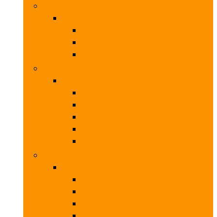
Chocolade
Chocolade
Chocoladeassortimenten
Pralines and truffels
Repen
Snoepjes
Snoepjes
Gummysnoepjes
Harde snoepjes
Jelly beans
Lolly’s
Snoepassortimenten
Voorverpakte levensmiddelen
Voorverpakte levensmiddelen
Bouillon
Ingelegde voedingsmiddelen
Kant-en-klaarmaaltijden
Vis and zeevruchten