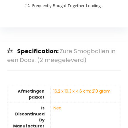
Frequently Bought Together Loading...
Specification:
Zure Smogballen in
een Doos. (2 meegeleverd)
Afmetingen
‎16.2 x 10.3 x 4.6 cm; 210 gram
pakket
Is
‎Nee
Discontinued
By
Manufacturer