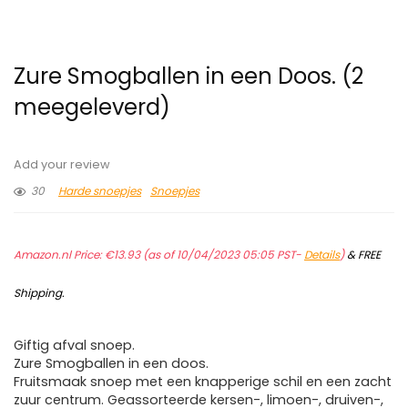
Zure Smogballen in een Doos. (2
meegeleverd)
Add your review
30
Harde snoepjes
Snoepjes
Amazon.nl Price:
€
13.93
(as of 10/04/2023 05:05 PST-
Details
)
&
FREE
Shipping
.
Giftig afval snoep.
Zure Smogballen in een doos.
Fruitsmaak snoep met een knapperige schil en een zacht
zuur centrum. Geassorteerde kersen-, limoen-, druiven-,