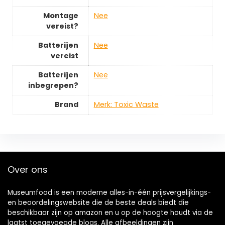
Montage
‎Nee
vereist?
Batterijen
‎Nee
vereist
Batterijen
‎Nee
inbegrepen?
Brand
Merk: Toxic Waste
Over ons
Museumfood is een moderne alles-in-één prijsvergelijkings-
en beoordelingswebsite die de beste deals biedt die
beschikbaar zijn op amazon en u op de hoogte houdt via de
laatst toegevoegde blogs. Alle afbeeldingen zijn