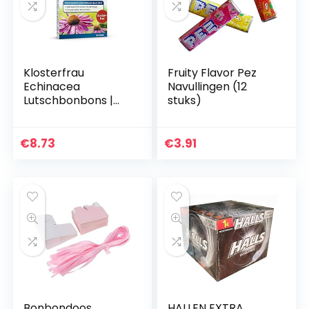
Klosterfrau
Fruity Flavor Pez
Echinacea
Navullingen (12
Lutschbonbons |
stuks)
immuunsysteem
ondersteund door
vitamine C | 24
€
8.73
€
3.91
zuigtabletten
Bonbondoos,
HALLEN EXTRA