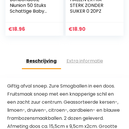
Niunion 50 Stuks
STERK ZONDER
Schattige Baby
SUIKER 0 20PZ
Voetafdruk Papier
Bonbondoos
Bruiloft
€
18.96
€
18.90
Kraamcadeau
Bonbondoos(Roze)
Beschrijving
Extra informatie
Giftig afval snoep. Zure Smogballen in een doos.
Fruitsmaak snoep met een knapperige schil en
een zacht zuur centrum. Geassorteerde kersen-,
limoen-, druiven-, citroen-, aardbeien- en blauwe
frambozensmaakballen. 2 dozen geleverd.
Afmeting doos ca. 15,5cm x 9,5cm x2cm. Grootte