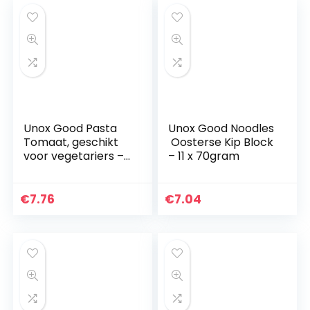
Unox Good Pasta
Unox Good Noodles
Tomaat, geschikt
Oosterse Kip Block
voor vegetariers –
– 11 x 70gram
8 x 69gram
€
7.76
€
7.04