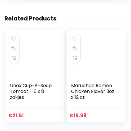
Related Products
Unox Cup-A-Soup
Maruchan Ramen
Tomaat – 6 x 8
Chicken Flavor 3oz
zakjes
x 12 ct
€
21.61
€
19.98