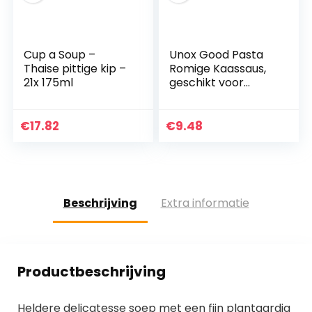
Cup a Soup –
Unox Good Pasta
Thaise pittige kip –
Romige Kaassaus,
21x 175ml
geschikt voor
vegetariers – 8 x
69gram
€
17.82
€
9.48
Beschrijving
Extra informatie
Productbeschrijving
Heldere delicatesse soep met een fijn plantaardig