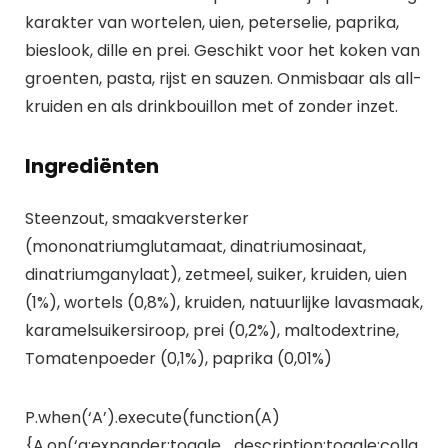
karakter van wortelen, uien, peterselie, paprika,
bieslook, dille en prei. Geschikt voor het koken van
groenten, pasta, rijst en sauzen. Onmisbaar als all-
kruiden en als drinkbouillon met of zonder inzet.
Ingrediënten
Steenzout, smaakversterker
(mononatriumglutamaat, dinatriumosinaat,
dinatriumganylaat), zetmeel, suiker, kruiden, uien
(1%), wortels (0,8%), kruiden, natuurlijke lavasmaak,
karamelsuikersiroop, prei (0,2%), maltodextrine,
Tomatenpoeder (0,1%), paprika (0,01%)
P.when(‘A’).execute(function(A)
{A.on(‘a:expander:toggle_description:toggle:colla