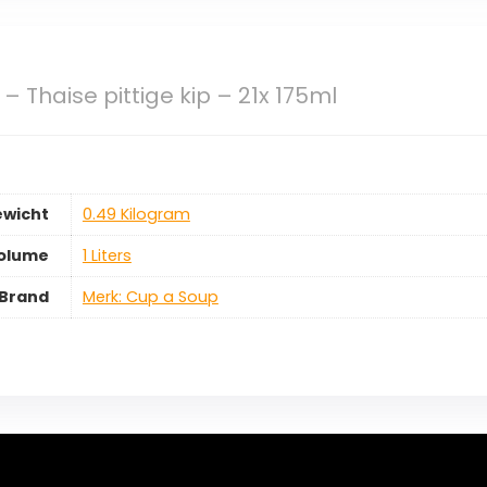
– Thaise pittige kip – 21x 175ml
wicht
‎0.49 Kilogram
olume
‎1 Liters
Brand
Merk: Cup a Soup