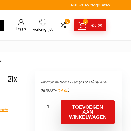
Nieuws en blogs lezen
0
0
€
0.00
Login
verlanglijst
l
 – 21x
Amazon.nl Price:
€
17.82
(as of 10/04/2023
05:31 PST-
Details
)
TOEVOEGEN
akte
AAN
WINKELWAGEN