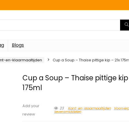
ag
Blogs
nt-en-klaarmaaltijden
Cup a Soup – Thaise pittige kip – 21x 175m
Cup a Soup – Thaise pittige kip
175ml
Add your
23
Kant-en-klaarmaaltijden
Voorverp
levensmiddelen
review