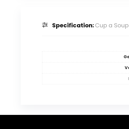
Specification:
Cup a Soup 
Ge
V