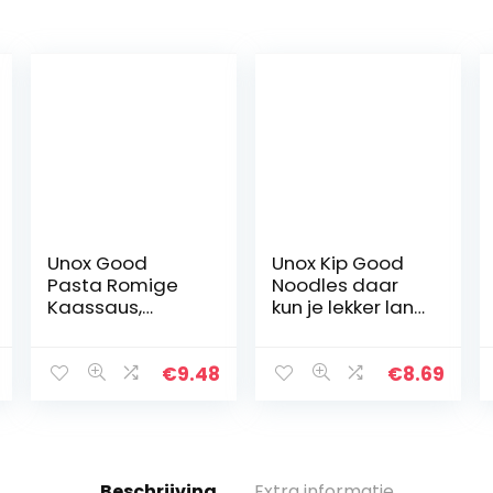
Unox Good
Unox Kip Good
Pasta Romige
Noodles daar
Kaassaus,
kun je lekker lang
geschikt voor
op door – 11 x 70
vegetariers – 8 x
g –
69gram
Voordeelverpak
€
9.48
€
8.69
king
Beschrijving
Extra informatie