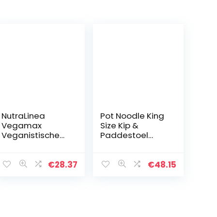
NutraLinea
Pot Noodle King
Vegamax
Size Kip &
Veganistische
Paddestoel
maaltijd op
(Pack x 12 x 1 )
basis van
lupinen,
€
28.37
€
48.15
eiwitbasis, als
soep, pap of
drankje met
vitaminen en…