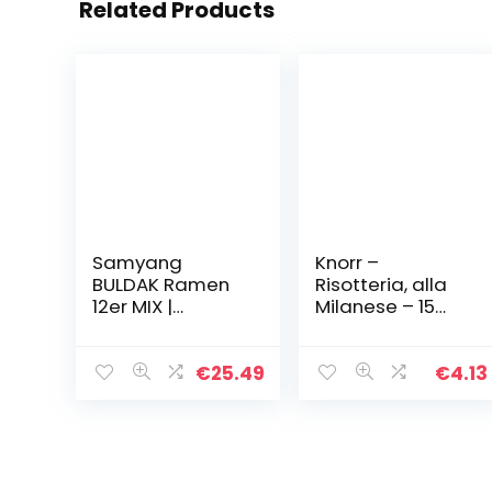
Related Products
Samyang
Knorr –
BULDAK Ramen
Risotteria, alla
12er MIX |
Milanese – 15
Kennenlernbox |
pezzi da 175 g
Korean Hot
[2625 g]
Chicken Ramen
€
25.49
€
4.13
12er Mix om te
proberen