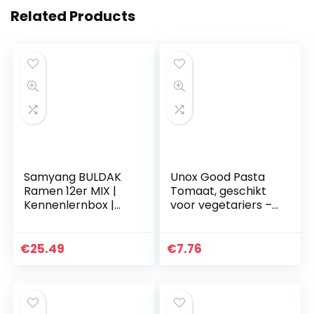
Related Products
Samyang BULDAK
Unox Good Pasta
Ramen 12er MIX |
Tomaat, geschikt
Kennenlernbox |
voor vegetariers –
Korean Hot
8 x 69gram
Chicken Ramen
12er Mix om te
€
25.49
€
7.76
proberen