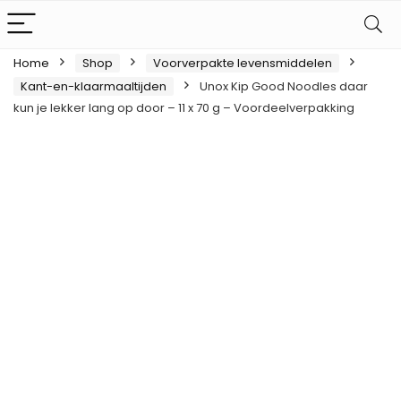
Home
Shop
Voorverpakte levensmiddelen
Kant-en-klaarmaaltijden
Unox Kip Good Noodles daar
kun je lekker lang op door – 11 x 70 g – Voordeelverpakking