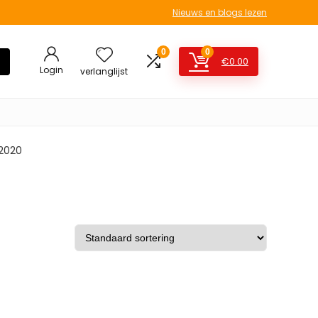
Nieuws en blogs lezen
0
0
€
0.00
Login
verlanglijst
 2020