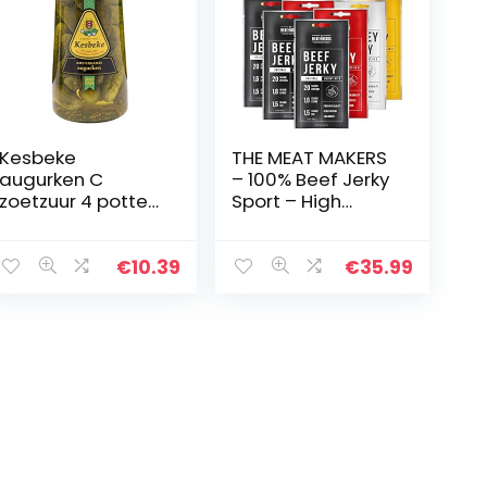
Kesbeke
THE MEAT MAKERS
augurken C
– 100% Beef Jerky
zoetzuur 4 potten
Sport – High
1700 ml
Protein Jerky for
Gym | Gesunde,
Kalorienarme
€
10.39
€
35.99
Trockenfleisch
Snacks für…