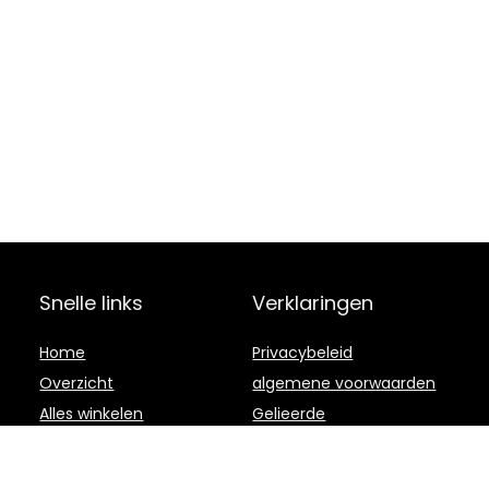
Snelle links
Verklaringen
Home
Privacybeleid
Overzicht
algemene voorwaarden
Alles winkelen
Gelieerde
openbaarmaking
Blogs
Onze webshops