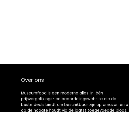
Over ons
Museumfood is een moderne alles-in-één
prijsvergelijkings- en beoordelingswebsite die de
beste deals biedt die beschikbaar zijn op amazon en u
op de hoogte houdt via de laatst toegevoegde blogs.
Alle afbeeldingen zijn auteursrechtelijk beschermd
door hun respectievelijke eigenaren. Alle geciteerde
inhoud is afgeleid van hun respectievelijke bronnen.