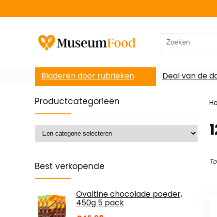
Search
for:
Bladeren door rubrieken
Deal van de d
Productcategorieën
H
1
To
Best verkopende
Ovaltine chocolade poeder,
450g 5 pack