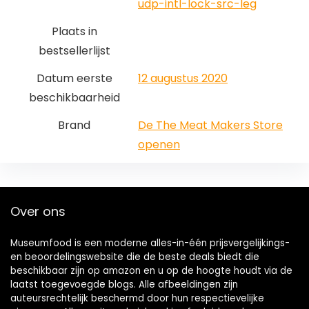
udp-intl-lock-src-leg
Plaats in
bestsellerlijst
Datum eerste
12 augustus 2020
beschikbaarheid
Brand
De The Meat Makers Store
openen
Over ons
Museumfood is een moderne alles-in-één prijsvergelijkings-
en beoordelingswebsite die de beste deals biedt die
beschikbaar zijn op amazon en u op de hoogte houdt via de
laatst toegevoegde blogs. Alle afbeeldingen zijn
auteursrechtelijk beschermd door hun respectievelijke