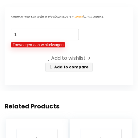
Amazon.nl Price:
€
35.99
(as of 10/04/2023 05:33 PST-
Details
)
&
FREE Shipping
.
THE
MEAT
Toevoegen aan winkelwagen
MAKERS
Add to wishlist
–
0
100%
Add to compare
Beef
Jerky
Sport
–
Related Products
High
Protein
Jerky
for