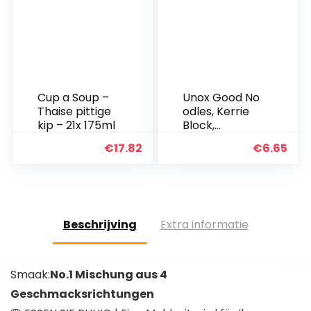
Cup a Soup –
Unox Good No
Thaise pittige
odles, Kerrie
kip – 21x 175ml
Block,
verpakking
€
17.82
€
6.65
van 11 x
70gram
Beschrijving
Extra informatie
Smaak:
No.1 Mischung aus 4
Geschmacksrichtungen