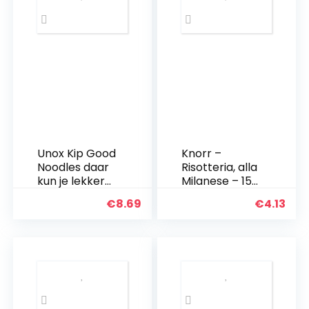
Gym
|
Gesunde,
Kalorienarme
Trockenfleisch
Snacks
für…
hoeveelheid
Unox Kip Good
Knorr –
Noodles daar
Risotteria, alla
kun je lekker
Milanese – 15
lang op door –
pezzi da 175 g
€
8.69
€
4.13
11 x 70 g –
[2625 g]
Voordeelverp
akking