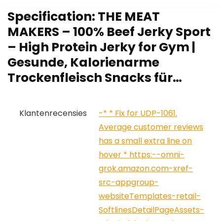
Specification:
THE MEAT
MAKERS – 100% Beef Jerky Sport
– High Protein Jerky for Gym |
Gesunde, Kalorienarme
Trockenfleisch Snacks für…
Klantenrecensies
-* * Fix for UDP-1061.
Average customer reviews
has a small extra line on
hover * https:--omni-
grok.amazon.com-xref-
src-appgroup-
websiteTemplates-retail-
SoftlinesDetailPageAssets-