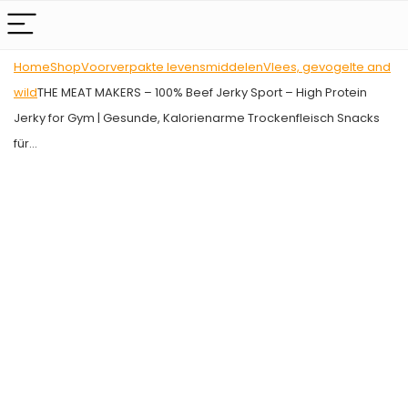
Home
Shop
Voorverpakte levensmiddelen
Vlees, gevogelte and
wild
THE MEAT MAKERS – 100% Beef Jerky Sport – High Protein
Jerky for Gym | Gesunde, Kalorienarme Trockenfleisch Snacks
für…