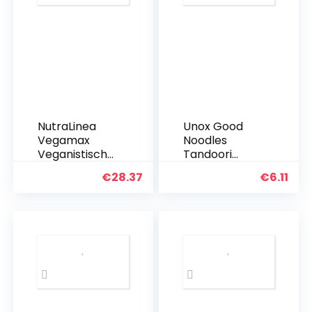
NutraLinea
Unox Good
Vegamax
Noodles
Veganistische
Tandoori
maaltijd op
Block, 11 x 70
€
28.37
€
6.11
basis van
Gram
lupinen,
eiwitbasis, als
soep, pap of
drankje met
vitaminen en…