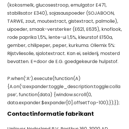
(kokosmelk, glucosestroop, emulgator E471,
stabilisator E340), sojasauspoeder (SOJABOON,
TARWE, zout, moutextract, gistextract, palmolie),
uipoeder, smaak-versterker (E621, E635), knoflook,
rode paprika 1,5%, lente-ui 1,5%, kleurstof E150a,
gember, chilipeper, peper, kurkuma. Oliemix 5%:
Rijstvliesolie, sjalotextract. Kan ei, selderij, mosterd
bevatten. E=door de E.G. goedgekeurde hulpstof.
P.when(‘A’).execute(function(A)
{A.on(‘a:expander:toggle_description:toggle:colla
pse’, function(data) {window.scroll(0,
data.expander.$expander[0].offsetTop-100);});});
Contactinformatie fabrikant
Unilever Nederland B.V. Postbus 160, 3000 AD