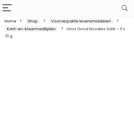
Home
Shop
Voorverpakte levensmiddelen
Kant-en-klaarmaaltijden
Unox Good Noodles Saté – 11 x
70 g