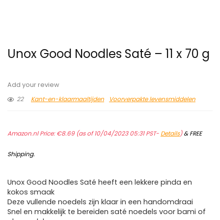
Unox Good Noodles Saté – 11 x 70 g
Add your review
22
Kant-en-klaarmaaltijden
Voorverpakte levensmiddelen
Amazon.nl Price:
€
8.69
(as of 10/04/2023 05:31 PST-
Details
)
&
FREE
Shipping
.
Unox Good Noodles Saté heeft een lekkere pinda en
kokos smaak
Deze vullende noedels zijn klaar in een handomdraai
Snel en makkelijk te bereiden saté noedels voor bami of