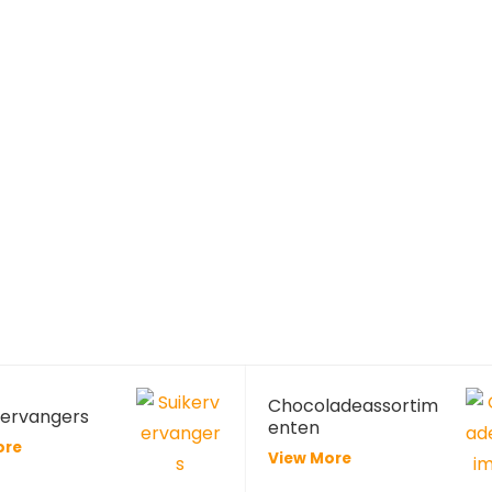
Chocoladeassortim
vervangers
enten
ore
View More