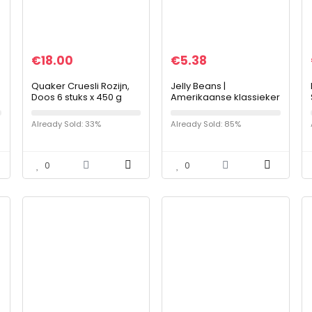
€
18.00
€
5.38
Quaker Cruesli Rozijn,
Jelly Beans |
Doos 6 stuks x 450 g
Amerikaanse klassieker
/ American Classics 70g
zakje
Already Sold: 33%
Already Sold: 85%
0
0