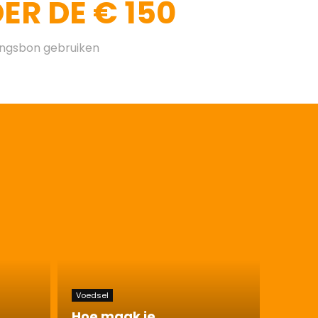
R DE € 150
ingsbon gebruiken
Voedsel
Hoe maak je