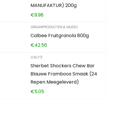
MANUFAKTUR) 200g
€
9.98
GRAANPRODUCTEN & MUESLI
Calbee Fruitgranola 800g
€
42.56
LOLLY'S
Sherbet Shockers Chew Bar
Blauwe Framboos Smaak (24
Repen Meegeleverd)
€
5.05