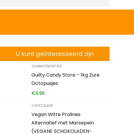
U kunt geïnteresseerd zijn
GUMMYSNOEPJES
Guilty Candy Store – 1kg Zure
Octopusjes
€
9.99
CHOCOLADE
Vegan Witte Pralines
Alternatief met Marsepein
(VEGANE SCHOKOLADEN-