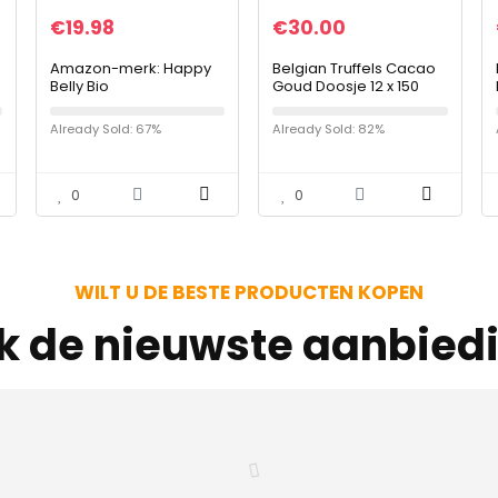
€
19.98
€
30.00
Amazon-merk: Happy
Belgian Truffels Cacao
Belly Bio
Goud Doosje 12 x 150
kokosbloesemsuiker, 6
gram
x 500 g
Already Sold: 67%
Already Sold: 82%
0
0
WILT U DE BESTE PRODUCTEN KOPEN
jk de nieuwste aanbied