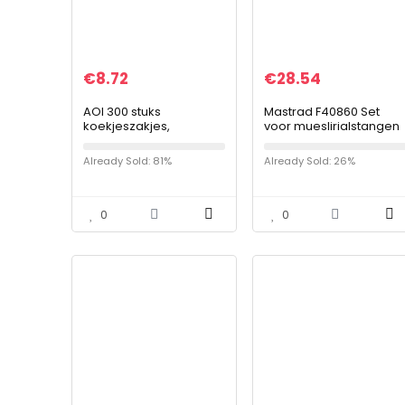
€
8.72
€
28.54
AOI 300 stuks
Mastrad F40860 Set
koekjeszakjes,
voor mueslirialstangen
kunststof, transparant,
met 10 putjes +
met plakstrip voor
meetinstrument met
Already Sold: 81%
Already Sold: 26%
snoep, opslag jam voor
een lus + 2
verjaardagsfeest,
transportdozen +
doop…
recept met…
0
0