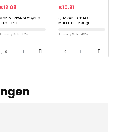
€
12.08
€
10.91
Monin Hazelnut Syrup 1
Quaker – Cruesli
Litre – PET
Multifruit – 500gr
Already Sold: 17%
Already Sold: 43%
0
0
ingen