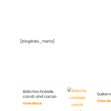
[bloglinks_meta]
Bakchocholade,
Suiker
carob and cacao
View M
View More