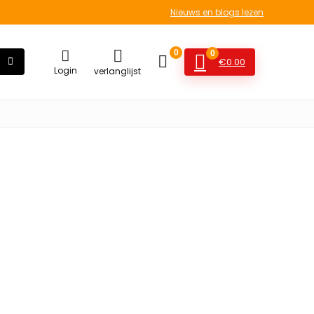
Nieuws en blogs lezen
0
0
€
0.00
Login
verlanglijst