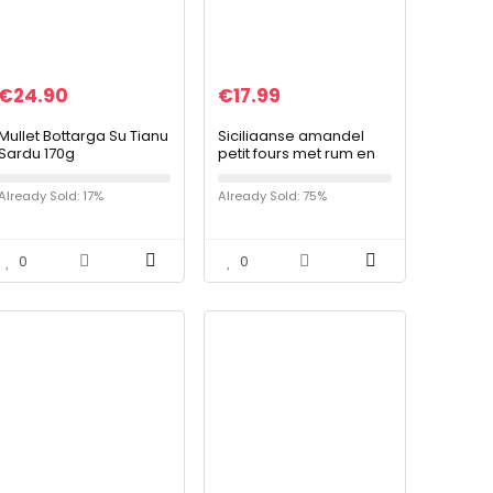
€
24.90
€
17.99
Mullet Bottarga Su Tianu
Siciliaanse amandel
Sardu 170g
petit fours met rum en
GEGARANDEERD – 2
cacao (doos 400gr).
verpakkingen van
RAREZZE: cannoli en
Already Sold: 17%
Already Sold: 75%
70/100 g –
cassate van
Handgemaakt in
AMBACHTELIJK
Sardinië, Italië…
Siciliaanse…
0
0