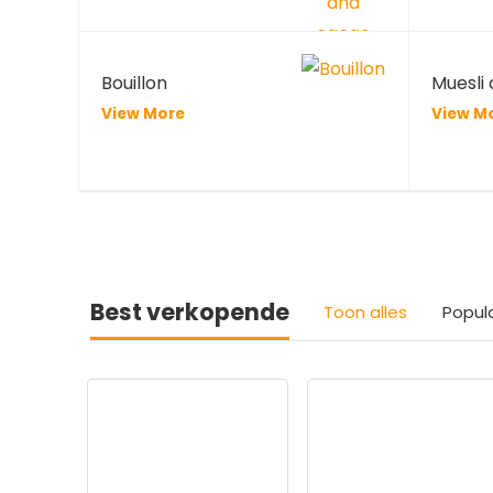
Bouillon
Muesli
View More
View M
Best verkopende
Toon alles
Popul