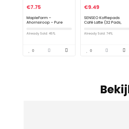
€
7.75
€
9.49
MapleFarm –
SENSEO Koffiepads
Ahornsiroop – Pure
Café Latte (32 Pads,
Canadian maple syrup
Latte Pads voor SENSEO
DARK – 250 g – Grade A
Koffiepadmachines,
Already Sold: 45%
Already Sold: 74%
– pure maple syrup –
Latte Koffie), 4 x 8 Pads
Canadian maple
syrup…
0
0
Beki