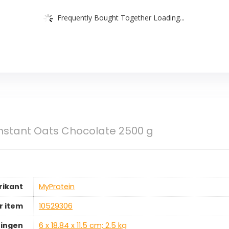
Frequently Bought Together Loading...
nstant Oats Chocolate 2500 g
rikant
‎MyProtein
 item
‎10529306
ingen
‎6 x 18.84 x 11.5 cm; 2.5 kg