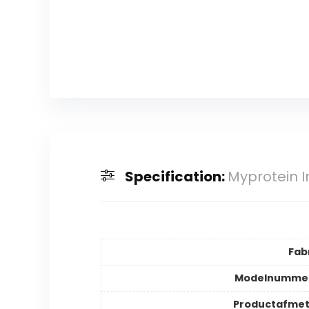
Specification:
Myprotein I
Fab
Modelnummer
Productafmet