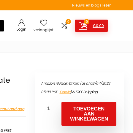
Nieuws en blogs lezen
0
0
€
0.00
Login
verlanglijst
ate
Amazon.nl Price:
€
17.90
(as of 08/04/2023
05:00 PST-
Details
)
&
FREE Shipping
.
TOEVOEGEN
mout and pap
AAN
WINKELWAGEN
)
&
FREE