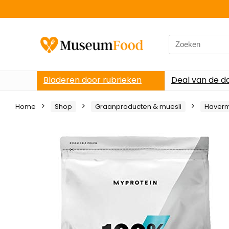
Search
for:
Bladeren door rubrieken
Deal van de d
Home
Shop
Graanproducten & muesli
Haverm