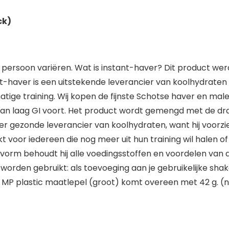
ck)
 persoon variëren. Wat is instant-haver? Dit product we
tant-haver is een uitstekende leverancier van koolhydrat
matige training. Wij kopen de fijnste Schotse haver en mal
an laag GI voort. Het product wordt gemengd met de dra
eer gezonde leverancier van koolhydraten, want hij voor
ikt voor iedereen die nog meer uit hun training wil halen
ervorm behoudt hij alle voedingsstoffen en voordelen van 
 worden gebruikt: als toevoeging aan je gebruikelijke sha
 MP plastic maatlepel (groot) komt overeen met 42 g. (