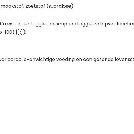
maakstof, zoetstof (sucralose)
‘a:expander:toggle_description:toggle:collapse’, functio
100);});});
varieerde, evenwichtige voeding en een gezonde levensstij