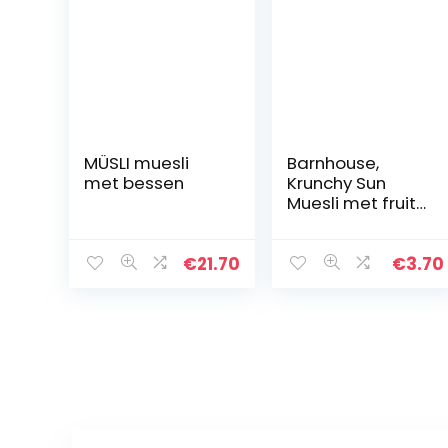
MÜSLI muesli
Barnhouse,
met bessen
Krunchy Sun
Muesli met fruit,
375 g, 400 g
€
21.70
€
3.70