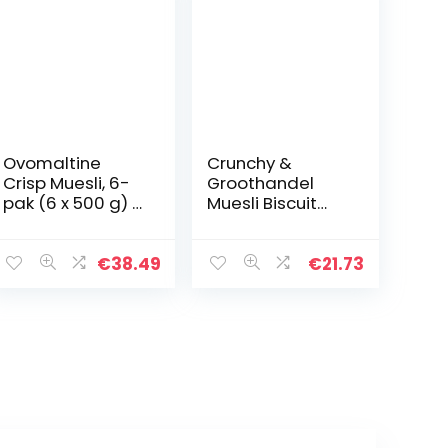
Ovomaltine
Crunchy &
Crisp Muesli, 6-
Groothandel
pak (6 x 500 g) |
Muesli Biscuit
met vitamines
Bones Waitrose
magnesium en
750g (PACK OF
calcium
2)
€
38.49
€
21.73