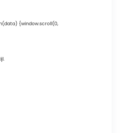
n(data) {window.scroll(0,
l.