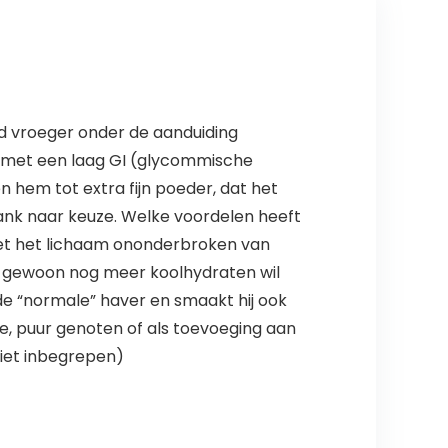
rd vroeger onder de aanduiding
en met een laag GI (glycommische
en hem tot extra fijn poeder, dat het
nk naar keuze. Welke voordelen heeft
ziet het lichaam ononderbroken van
 of gewoon nog meer koolhydraten wil
de “normale” haver en smaakt hij ook
ke, puur genoten of als toevoeging aan
niet inbegrepen)