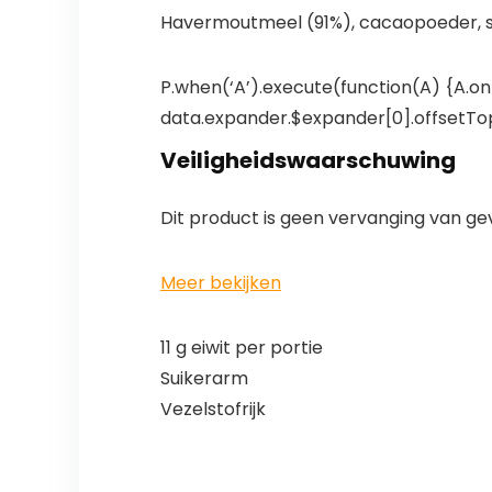
Havermoutmeel (91%), cacaopoeder, s
P.when(‘A’).execute(function(A) {A.on(
data.expander.$expander[0].offsetTop-
Veiligheidswaarschuwing
Dit product is geen vervanging van ge
Meer bekijken
11 g eiwit per portie
Suikerarm
Vezelstofrijk