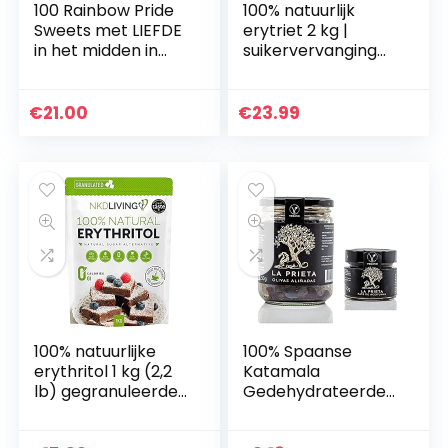
100 Rainbow Pride
100% natuurlijk
Sweets met LIEFDE
erytriet 2 kg |
in het midden in
suikervervanging
Watermeloen
met nul calorieën
Smaak Rood Hart
€
21.00
€
23.99
100% natuurlijke
100% Spaanse
erythritol 1 kg (2,2
Katamala
lb) gegranuleerde
Gedehydrateerde
nul calorieën
Zwarte Prietas
suikervervanger
Olijven + Tapenade