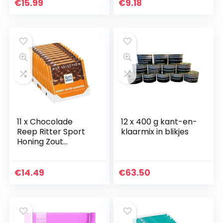
Olivada Prietas
€
15.99
€
9.18
Olijven Pate (2
PACK)
11 x Chocolade
12 x 400 g kant-en-
Reep Ritter Sport
klaarmix in blikjes
Honing Zout
Amandel 100 gram
€
14.49
€
63.50