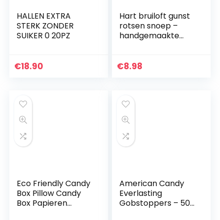
HALLEN EXTRA
Hart bruiloft gunst
STERK ZONDER
rotsen snoep –
SUIKER 0 20PZ
handgemaakte
snoep (blauw/wit
500g)
€
18.90
€
8.98
Eco Friendly Candy
American Candy
Box Pillow Candy
Everlasting
Box Papieren
Gobstoppers – 50,1
bonbondoos,
g, 24 Pack 1