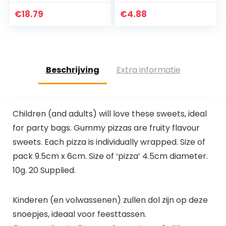
bonbondoos, met
touw voor
€
18.79
€
4.88
thuiskantoor
Beschrijving
Extra informatie
Children (and adults) will love these sweets, ideal
for party bags. Gummy pizzas are fruity flavour
sweets. Each pizza is individually wrapped. Size of
pack 9.5cm x 6cm. Size of ‘pizza’ 4.5cm diameter.
10g. 20 Supplied.
Kinderen (en volwassenen) zullen dol zijn op deze
snoepjes, ideaal voor feesttassen.