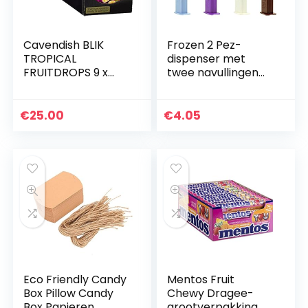
Cavendish BLIK
Frozen 2 Pez-
TROPICAL
dispenser met
FRUITDROPS 9 x
twee navullingen
200 gram
(afzonderlijk
verkocht, één
willekeurig karakter
€
25.00
€
4.05
meegeleverd)
Eco Friendly Candy
Mentos Fruit
Box Pillow Candy
Chewy Dragee-
Box Papieren
grootverpakking