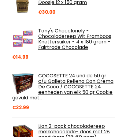
Doosje 12 x 150 gram
€
30.00
Tony's Chocolonely -
Chocoladereep Wit Framboos
Knettersuiker - 4 x 180 gram -
Fairtrade Chocolade
€
14.99
COCOSETTE 24 und de 50 gr
c/u Galleta Rellena Con Crema
De Coco / COCOSETTE 24
eenheden van elk 50 gr Cookie
gevuld met…
€
32.99
Lion 2-pack chocoladereep
melkchocolade- doos met 28