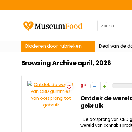
Search
for:
Bladeren door rubrieken
Deal van de d
Browsing Archive
april, 2026
0
Ontdek de werel
gebruik
De oorsprong van CBD g
wereld van cannabisproduc