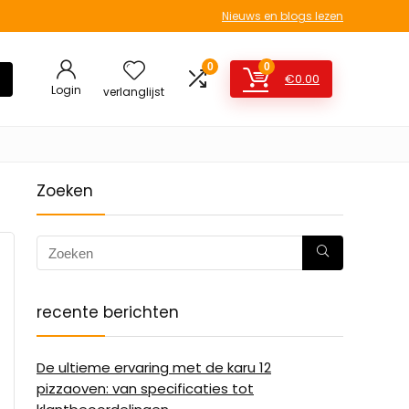
Nieuws en blogs lezen
0
0
€
0.00
Login
verlanglijst
Zoeken
recente berichten
De ultieme ervaring met de karu 12
pizzaoven: van specificaties tot