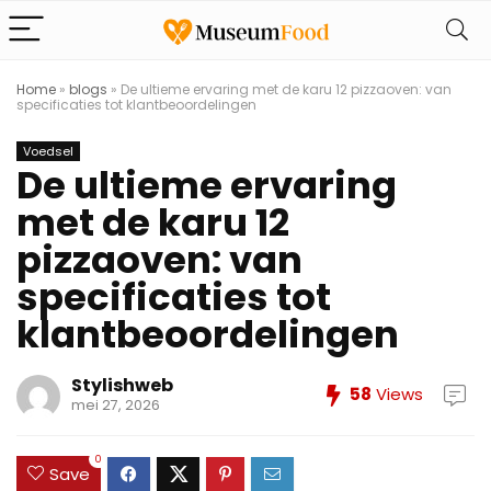
Home
»
blogs
»
De ultieme ervaring met de karu 12 pizzaoven: van
specificaties tot klantbeoordelingen
Voedsel
De ultieme ervaring
met de karu 12
pizzaoven: van
specificaties tot
klantbeoordelingen
Stylishweb
58
Views
mei 27, 2026
0
Save