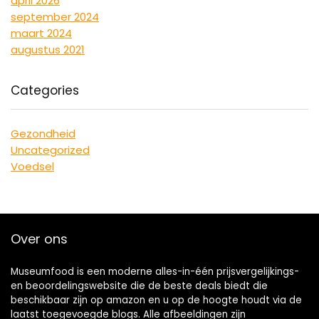
april 2026
september 2024
maart 2024
augustus 2021
Categories
Gezondheid
Uncategorized
Voedsel
Over ons
Museumfood is een moderne alles-in-één prijsvergelijkings-
en beoordelingswebsite die de beste deals biedt die
beschikbaar zijn op amazon en u op de hoogte houdt via de
laatst toegevoegde blogs. Alle afbeeldingen zijn