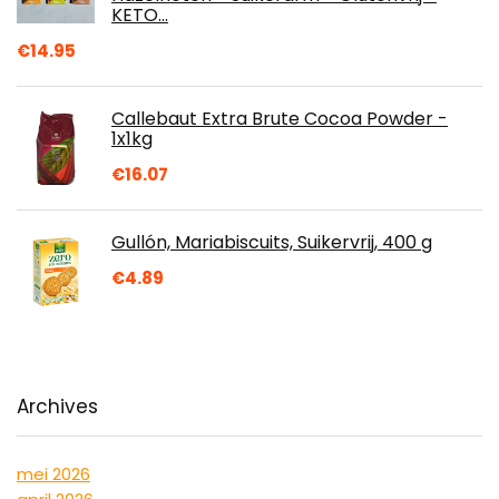
KETO…
€
14.95
Callebaut Extra Brute Cocoa Powder -
1x1kg
€
16.07
Gullón, Mariabiscuits, Suikervrij, 400 g
€
4.89
Archives
mei 2026